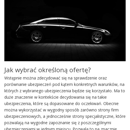
Jak wybrać określoną ofertę?
Wstępnie można zdecydować się na sprawdzenie oraz
porównanie ubezpieczeń pod kątem konkretnych warunków, na
których z wybranego ubezpieczenia będzie się korzystało. Ma to
duże znaczenie w kontekście decydowania się na takie
ubezpieczenia, które są dopasowane do oczekiwań. Obecnie
można wykorzystać w wygodny sposób zarówno strony firm
ubezpieczeniowych, a jednocześnie strony specjalistyczne, które
pozwalają na wygodne zapoznanie się z poszczególnymi
ubezpieczeniami w jednym miejscu. Pozwala to na znacznie