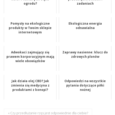
ogrodu?
zadaniach
Pomysły na ekologiczne
Ekologiczna energia
produkty w Twoim sklepie
odnawialna
internetowym
Adwokaci zajmujący się
Zaprawy nasienne: klucz do
prawem korporacyjnym mają
zdrowych plonów
wiele obowiązków
Jak działa olej CBD? Jak
Odpowiedzi na wszystkie
zmienia się medycyna z
pytania dotyczące piłki
produktami z konopi?
nożnej
« Czy przedłużanie rzęs jest odpowiednie dla ciebie?