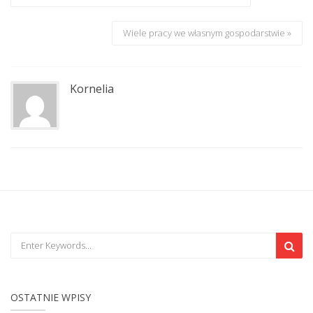
Wiele pracy we własnym gospodarstwie »
Kornelia
OSTATNIE WPISY