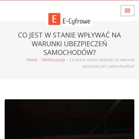
CO JEST W STANIE WPŁYWAĆ NA
WARUNKI UBEZPIECZEŃ
SAMOCHODÓW?
Home
›
Motoryzacja
›
Co jest w stanie wpływać na warunki
ubezpieczeń samochodów?