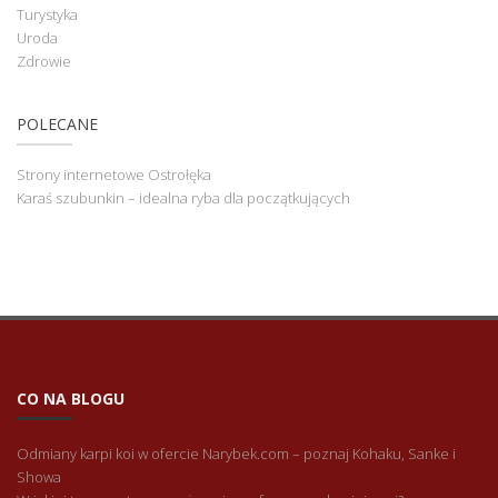
Turystyka
Uroda
Zdrowie
POLECANE
Strony internetowe Ostrołęka
Karaś szubunkin – idealna ryba dla początkujących
CO NA BLOGU
Odmiany karpi koi w ofercie Narybek.com – poznaj Kohaku, Sanke i
Showa