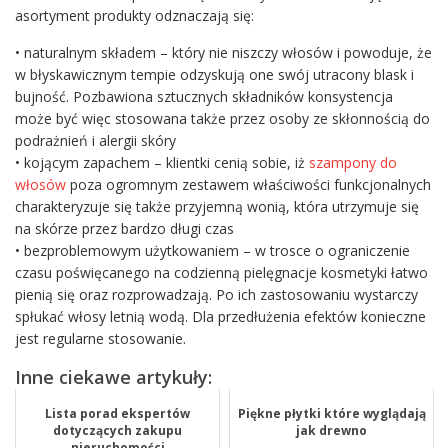
asortyment produkty odznaczają się:
• naturalnym składem – który nie niszczy włosów i powoduje, że
w błyskawicznym tempie odzyskują one swój utracony blask i
bujność. Pozbawiona sztucznych składników konsystencja
może być więc stosowana także przez osoby ze skłonnością do
podrażnień i alergii skóry
• kojącym zapachem – klientki cenią sobie, iż
szampony do
włosów
poza ogromnym zestawem właściwości funkcjonalnych
charakteryzuje się także przyjemną wonią, która utrzymuje się
na skórze przez bardzo długi czas
• bezproblemowym użytkowaniem – w trosce o ograniczenie
czasu poświęcanego na codzienną pielęgnacje kosmetyki łatwo
pienią się oraz rozprowadzają. Po ich zastosowaniu wystarczy
spłukać włosy letnią wodą. Dla przedłużenia efektów konieczne
jest regularne stosowanie.
Inne ciekawe artykuły:
Lista porad ekspertów
Piękne płytki które wyglądają
dotyczących zakupu
jak drewno
nieruchomości