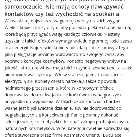
samopoczucie. Nie mają ochoty nawiązywać
kontaktów czy też wychodzić na spotkania.
W kwestii tej największą wagę mają włosy oraz ich wygląd.
Wiele z kobiet marzy o tym, aby posiadać piękne i bujne pasma,
które będą przyciągać uwagę każdego człowieka. Niestety
uzyskanie takich efektów wymaga wkładu ogromnej ilości czasu
oraz energii. Najczęściej kobiety nie zdają sobie sprawy z tego
jaką pielęgnacje powinny wprowadzić do swojego życia, aby
poprawić kondycje kosmyków. Ponadto negatywny wpływ na
jakość i strukturę włosa mają także czynniki zewnętrzne, a także
nieprawidłowa stylizacja. Włosy stają się przez to puszące i
elektryzują się. Kobiety często narzekają także z powodu
nadmiernego przesuszenia, które w końcowym efekcie
doprowadza do rozdwajania się końcówek i w najgorszym
przypadku do wypadania. W takich okolicznościach bardzo
ważne jest błyskawiczne działanie, aby nie doprowadzić do
pogłębiających się konsekwencji. Panie powinny dokonać
selekcji swojej kosmetyczki i dokonać zakupu profesjonalnych,
naturalnych kosmetyków. W tej kategorii świetnie sprawdza się
oferta stworzona przez firmę Kosmetyki Orientu. Budujące