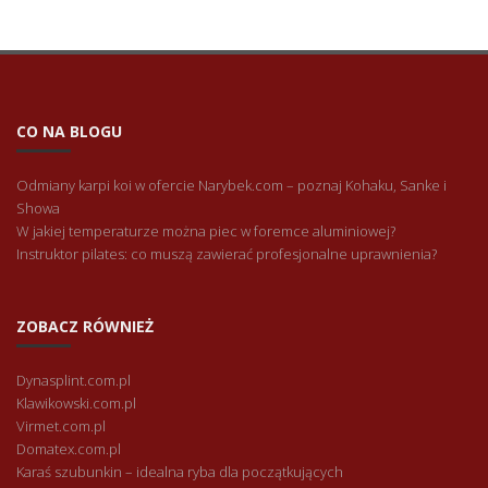
CO NA BLOGU
Odmiany karpi koi w ofercie Narybek.com – poznaj Kohaku, Sanke i
Showa
W jakiej temperaturze można piec w foremce aluminiowej?
Instruktor pilates: co muszą zawierać profesjonalne uprawnienia?
ZOBACZ RÓWNIEŻ
Dynasplint.com.pl
Klawikowski.com.pl
Virmet.com.pl
Domatex.com.pl
Karaś szubunkin – idealna ryba dla początkujących