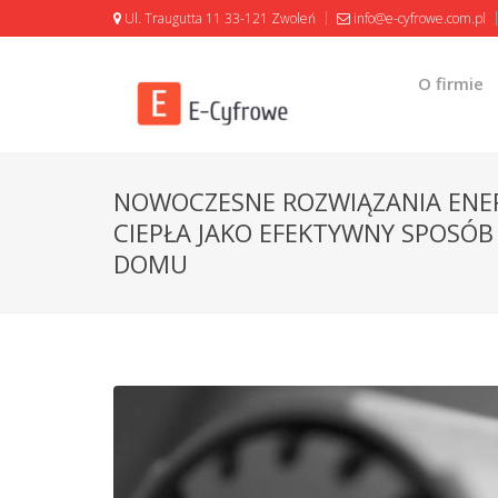
Ul. Traugutta 11 33-121 Zwoleń
info@e-cyfrowe.com.pl
O firmie
NOWOCZESNE ROZWIĄZANIA ENE
CIEPŁA JAKO EFEKTYWNY SPOSÓ
DOMU