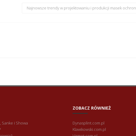
Najnowsze trendy w projektowaniu i produkcji masek ochron
ZOBACZ RÓWNIEŻ
, Sanke i Showa
Dynasplint.com.pl
?
Klawikowski.com.pl
nienia?
Virmet.com.pl