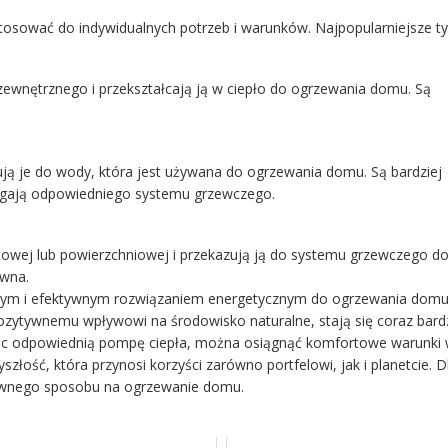
tosować do indywidualnych potrzeb i warunków. Najpopularniejsze ty
 zewnętrznego i przekształcają ją w ciepło do ogrzewania domu. Są
zują je do wody, która jest używana do ogrzewania domu. Są bardziej
agają odpowiedniego systemu grzewczego.
ntowej lub powierzchniowej i przekazują ją do systemu grzewczego d
owna.
m i efektywnym rozwiązaniem energetycznym do ogrzewania domu.
pozytywnemu wpływowi na środowisko naturalne, stają się coraz bardz
ając odpowiednią pompę ciepła, można osiągnąć komfortowe warunk
szłość, która przynosi korzyści zarówno portfelowi, jak i planetcie. 
ywnego sposobu na ogrzewanie domu.