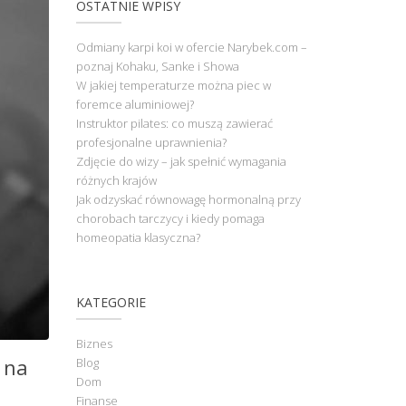
OSTATNIE WPISY
Odmiany karpi koi w ofercie Narybek.com –
poznaj Kohaku, Sanke i Showa
W jakiej temperaturze można piec w
foremce aluminiowej?
Instruktor pilates: co muszą zawierać
profesjonalne uprawnienia?
Zdjęcie do wizy – jak spełnić wymagania
różnych krajów
Jak odzyskać równowagę hormonalną przy
chorobach tarczycy i kiedy pomaga
homeopatia klasyczna?
KATEGORIE
Biznes
 na
Blog
Dom
Finanse