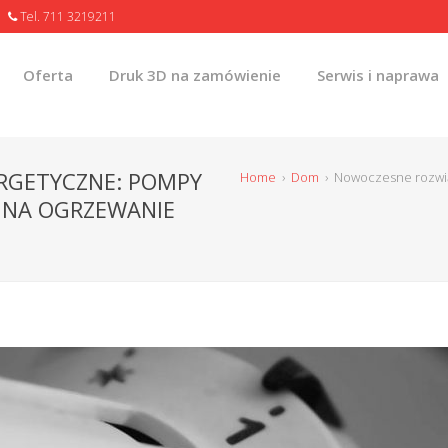
Tel. 711 3219211
Oferta
Druk 3D na zamówienie
Serwis i naprawa
RGETYCZNE: POMPY
Home
›
Dom
›
Nowoczesne rozwią
B NA OGRZEWANIE