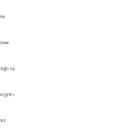
ele
staw.
tego są
cyjne i
zez