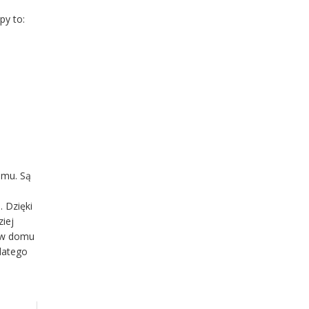
py to:
omu. Są
 Dzięki
iej
i w domu
Dlatego