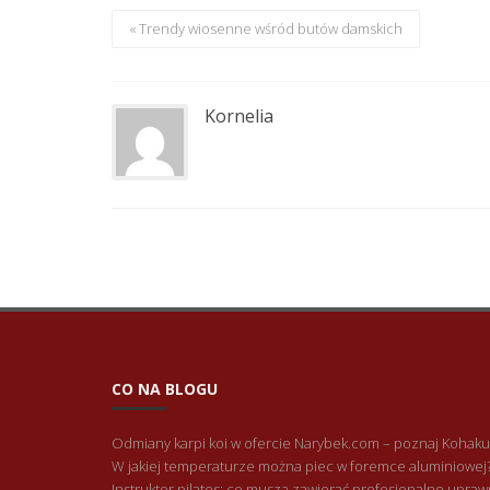
« Trendy wiosenne wśród butów damskich
Kornelia
CO NA BLOGU
Odmiany karpi koi w ofercie Narybek.com – poznaj Kohaku
W jakiej temperaturze można piec w foremce aluminiowej
Instruktor pilates: co muszą zawierać profesjonalne upraw