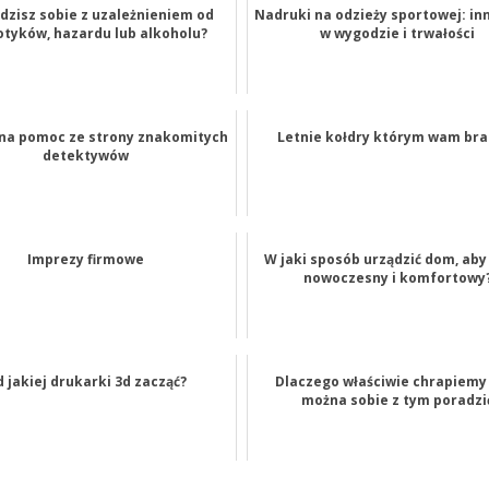
dzisz sobie z uzależnieniem od
Nadruki na odzieży sportowej: i
otyków, hazardu lub alkoholu?
w wygodzie i trwałości
na pomoc ze strony znakomitych
Letnie kołdry którym wam bra
detektywów
Imprezy firmowe
W jaki sposób urządzić dom, aby 
nowoczesny i komfortowy
 jakiej drukarki 3d zacząć?
Dlaczego właściwie chrapiemy 
można sobie z tym poradzi