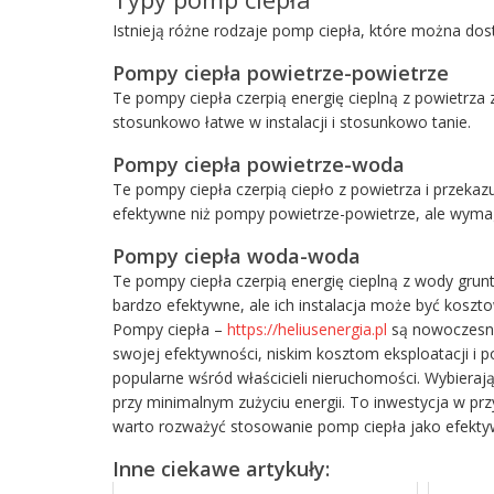
Istnieją różne rodzaje pomp ciepła, które można dos
Pompy ciepła powietrze-powietrze
Te pompy ciepła czerpią energię cieplną z powietrza
stosunkowo łatwe w instalacji i stosunkowo tanie.
Pompy ciepła powietrze-woda
Te pompy ciepła czerpią ciepło z powietrza i przeka
efektywne niż pompy powietrze-powietrze, ale wym
Pompy ciepła woda-woda
Te pompy ciepła czerpią energię cieplną z wody gru
bardzo efektywne, ale ich instalacja może być koszt
Pompy ciepła –
https://heliusenergia.pl
są nowoczesny
swojej efektywności, niskim kosztom eksploatacji i 
popularne wśród właścicieli nieruchomości. Wybier
przy minimalnym zużyciu energii. To inwestycja w przy
warto rozważyć stosowanie pomp ciepła jako efekt
Inne ciekawe artykuły: