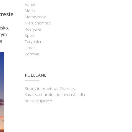
Handel
Moda
kresie
Motoryzacja
Nieruchomości
isko.
Rozrywka
 tym
Sport
zą
Turystyka
Uroda
Zdrowie
POLECANE
Strony internetowe Ostrołęka
Karaś szubunkin – idealna ryba dla
początkujących