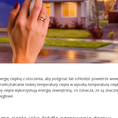
ergię cieplną z otoczenia, aby podgrzać lub schłodzić powietrze wew
rzekształcanie niskiej temperatury ciepła w wysoką temperaturę ciepł
ciepła wykorzystują energię zewnętrzną, co oznacza, że są znaczn
węglowe.
pomp ciepła jako źródła ogrzewania domu: