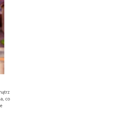
nątrz
a, co
ie