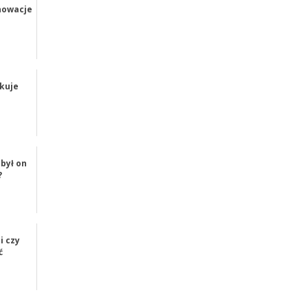
nnowacje
kuje
był on
?
i czy
ć