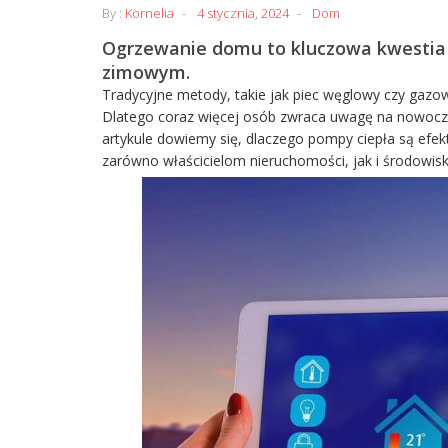
By :
Kornelia
4 stycznia, 2024
Dom
Ogrzewanie domu to kluczowa kwestia d
zimowym.
Tradycyjne metody, takie jak piec węglowy czy gazow
Dlatego coraz więcej osób zwraca uwagę na nowocze
artykule dowiemy się, dlaczego pompy ciepła są ef
zarówno właścicielom nieruchomości, jak i środowis