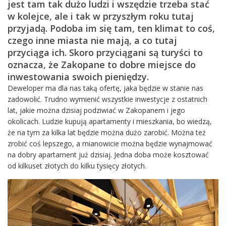
jest tam tak dużo ludzi i wszędzie trzeba stać
w kolejce, ale i tak w przyszłym roku tutaj
przyjadą. Podoba im się tam, ten klimat to coś,
czego inne miasta nie mają, a co tutaj
przyciąga ich. Skoro przyciągani są turyści to
oznacza, że Zakopane to dobre miejsce do
inwestowania swoich pieniędzy.
Deweloper ma dla nas taką ofertę, jaka będzie w stanie nas
zadowolić. Trudno wymienić wszystkie inwestycje z ostatnich
lat, jakie można dzisiaj podziwiać w Zakopanem i jego
okolicach. Ludzie kupują apartamenty i mieszkania, bo wiedzą,
że na tym za kilka lat będzie można dużo zarobić. Można też
zrobić coś lepszego, a mianowicie można będzie wynajmować
na dobry apartament już dzisiaj. Jedna doba może kosztować
od kilkuset złotych do kilku tysięcy złotych.