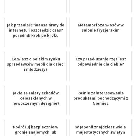
Jak przenieść finanse firmy do
Metamorfoza włosów w
internetu i oszczędzić czas?
salonie fryzjerskim
poradnik krok po kroku
Co wiesz o polskim rynku
Czy przedłużanie rzęs jest
sprzedawców mebli dla dzieci
odpowiednie dla ciebie?
i młodzieży?
Jakie są zalety schodów
Rośnie zainteresowanie
całoszklanych w
produktami pochodzącymi z
nowoczesnym designie?
Niemiec
Podróżuj bezpiecznie w
W Japonii znajdziesz wiele
gronie znajomych lub
majestatycznych świątyń