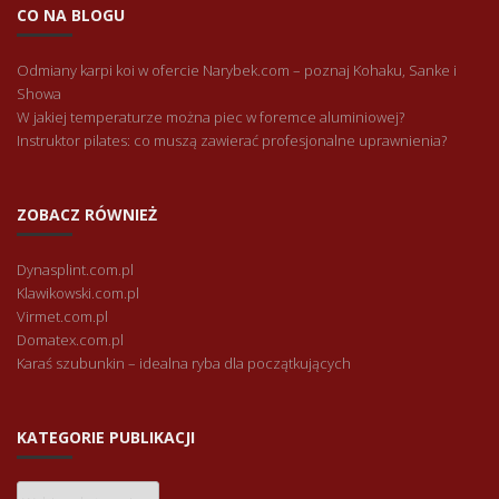
CO NA BLOGU
Odmiany karpi koi w ofercie Narybek.com – poznaj Kohaku, Sanke i
Showa
W jakiej temperaturze można piec w foremce aluminiowej?
Instruktor pilates: co muszą zawierać profesjonalne uprawnienia?
ZOBACZ RÓWNIEŻ
Dynasplint.com.pl
Klawikowski.com.pl
Virmet.com.pl
Domatex.com.pl
Karaś szubunkin – idealna ryba dla początkujących
KATEGORIE PUBLIKACJI
Kategorie