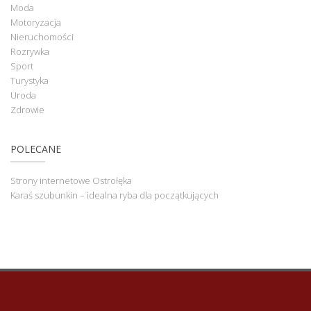
Moda
Motoryzacja
Nieruchomości
Rozrywka
Sport
Turystyka
Uroda
Zdrowie
POLECANE
Strony internetowe Ostrołęka
Karaś szubunkin – idealna ryba dla początkujących