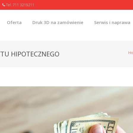
Tel. 711 3219211
Oferta
Druk 3D na zamówienie
Serwis i naprawa
YTU HIPOTECZNEGO
H