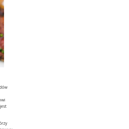
odów
owi
jest
órzy