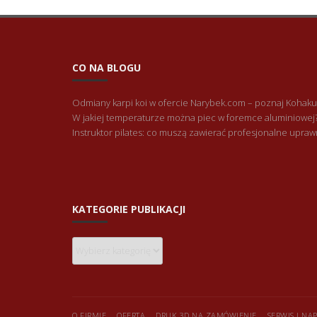
CO NA BLOGU
Odmiany karpi koi w ofercie Narybek.com – poznaj Kohaku
W jakiej temperaturze można piec w foremce aluminiowej
Instruktor pilates: co muszą zawierać profesjonalne upraw
KATEGORIE PUBLIKACJI
Kategorie
publikacji
O FIRMIE
OFERTA
DRUK 3D NA ZAMÓWIENIE
SERWIS I N