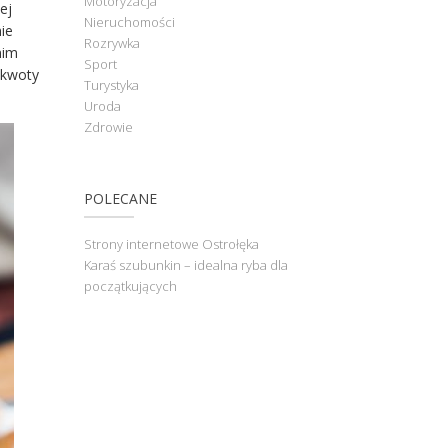
Motoryzacja
ej
Nieruchomości
ie
Rozrywka
nim
Sport
 kwoty
Turystyka
Uroda
Zdrowie
POLECANE
Strony internetowe Ostrołęka
Karaś szubunkin – idealna ryba dla
początkujących