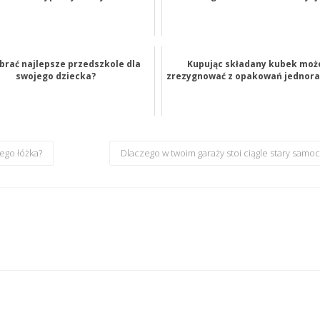
brać najlepsze przedszkole dla
Kupując składany kubek moż
swojego dziecka?
zrezygnować z opakowań jednor
ego łóżka?
Dlaczego w twoim garaży stoi ciągle stary samo