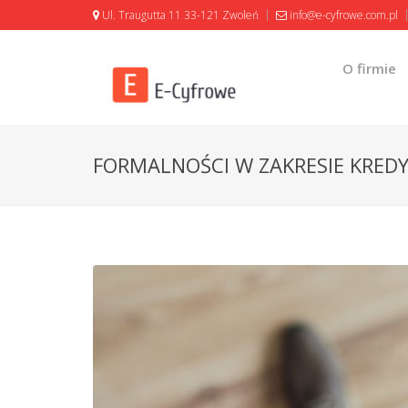
Ul. Traugutta 11 33-121 Zwoleń
info@e-cyfrowe.com.pl
O firmie
FORMALNOŚCI W ZAKRESIE KRED