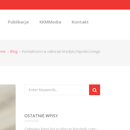
Publikacje
KKMMedia
Kontakt
ome
›
Blog
›
Formalności w zakresie kredytu hipotecznego
OSTATNIE WPISY
Odmiany karpi koi w ofercie Narybek.com –