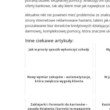
potrafią udzielić bezpłatnej pomocy. Analizują oni 
oferty bankowe, tak aby klient miał jak największe 
Aktualnie nikt nie powinien mieć problemów ze znal
strony internetowe reklamowane hasłami, takimi jak
poszukiwanie biur doradców kredytowych działających
darmowej, kompleksowej pomocy, która znacznie uła
Inne ciekawe artykuły:
Jak w prosty sposób wykończyć schody
Wy
Nowy wymiar zakupów – automatyzacja,
W j
która zwiększa wygodę klienta
Zaklejarki i formiarki do kartonów –
Kazi
zasada działania i korzyści w magazynie