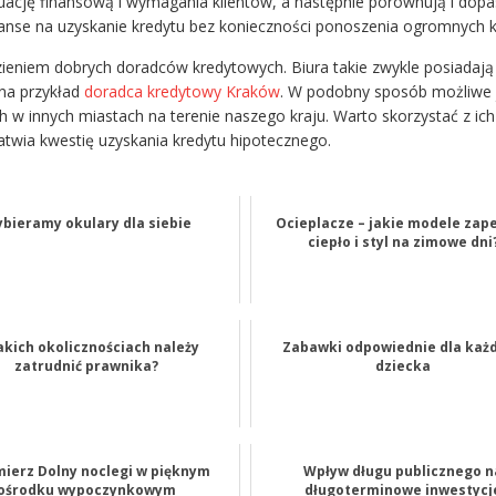
sytuację finansową i wymagania klientów, a następnie porównują i dop
szanse na uzyskanie kredytu bez konieczności ponoszenia ogromnych 
ezieniem dobrych doradców kredytowych. Biura takie zwykle posiadaj
 na przykład
doradca kredytowy Kraków
. W podobny sposób możliwe 
 w innych miastach na terenie naszego kraju. Warto skorzystać z ich
twia kwestię uzyskania kredytu hipotecznego.
bieramy okulary dla siebie
Ocieplacze – jakie modele zap
ciepło i styl na zimowe dni
akich okolicznościach należy
Zabawki odpowiednie dla każ
zatrudnić prawnika?
dziecka
mierz Dolny noclegi w pięknym
Wpływ długu publicznego n
ośrodku wypoczynkowym
długoterminowe inwestycj