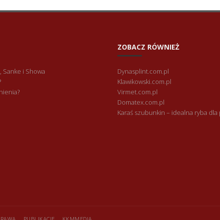
ZOBACZ RÓWNIEŻ
, Sanke i Showa
Dynasplint.com.pl
?
Klawikowski.com.pl
nienia?
Virmet.com.pl
Domatex.com.pl
Karaś szubunkin – idealna ryba dla
APRAWA
PUBLIKACJE
KKMMEDIA