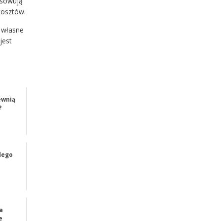
asowują
kosztów.
ą własne
jest
ewnią
?
dego
a
e