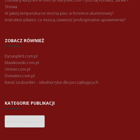
Odmiany karpi koi w ofercie Narybek.com – poznaj Kohaku, Sanke i
Showa
W jakiej temperaturze można piec w foremce aluminiowej?
Instruktor pilates: co muszą zawierać profesjonalne uprawnienia?
ZOBACZ RÓWNIEŻ
Dynasplint.com.pl
Klawikowski.com.pl
Virmet.com.pl
Domatex.com.pl
Karaś szubunkin – idealna ryba dla początkujących
KATEGORIE PUBLIKACJI
Kategorie
publikacji