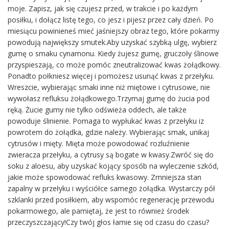
moje. Zapisz, jak się czujesz przed, w trakcie i po każdym
posiłku, i dołącz listę tego, co jesz i pijesz przez cały dzień. Po
miesiącu powinieneś mieć jaśniejszy obraz tego, które pokarmy
powodują największy smutek.Aby uzyskać szybką ulgę, wybierz
gumę o smaku cynamonu. Kiedy żujesz gumę, gruczoły ślinowe
przyspieszają, co może pomóc zneutralizować kwas żołądkowy.
Ponadto połkniesz więcej i pomożesz usunąć kwas z przełyku.
Wreszcie, wybierając smaki inne niż miętowe i cytrusowe, nie
wywołasz refluksu żołądkowego.Trzymaj gumę do żucia pod
ręką. Żucie gumy nie tylko odświeża oddech, ale także
powoduje ślinienie. Pomaga to wypłukać kwas z przełyku iz
powrotem do żołądka, gdzie należy. Wybierając smak, unikaj
cytrusów i mięty. Mięta może powodować rozluźnienie
zwieracza przełyku, a cytrusy są bogate w kwasy.Zwróć się do
soku z aloesu, aby uzyskać kojący sposób na wyleczenie szkód,
jakie może spowodować refluks kwasowy. Zmniejsza stan
zapalny w przełyku i wyściółce samego żołądka. Wystarczy pół
szklanki przed posiłkiem, aby wspomóc regenerację przewodu
pokarmowego, ale pamiętaj, że jest to również środek
przeczyszczający!Czy twój głos łamie się od czasu do czasu?