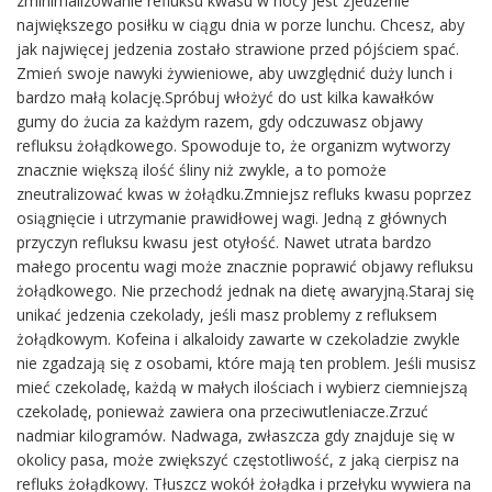
zminimalizowanie refluksu kwasu w nocy jest zjedzenie
największego posiłku w ciągu dnia w porze lunchu. Chcesz, aby
jak najwięcej jedzenia zostało strawione przed pójściem spać.
Zmień swoje nawyki żywieniowe, aby uwzględnić duży lunch i
bardzo małą kolację.Spróbuj włożyć do ust kilka kawałków
gumy do żucia za każdym razem, gdy odczuwasz objawy
refluksu żołądkowego. Spowoduje to, że organizm wytworzy
znacznie większą ilość śliny niż zwykle, a to pomoże
zneutralizować kwas w żołądku.Zmniejsz refluks kwasu poprzez
osiągnięcie i utrzymanie prawidłowej wagi. Jedną z głównych
przyczyn refluksu kwasu jest otyłość. Nawet utrata bardzo
małego procentu wagi może znacznie poprawić objawy refluksu
żołądkowego. Nie przechodź jednak na dietę awaryjną.Staraj się
unikać jedzenia czekolady, jeśli masz problemy z refluksem
żołądkowym. Kofeina i alkaloidy zawarte w czekoladzie zwykle
nie zgadzają się z osobami, które mają ten problem. Jeśli musisz
mieć czekoladę, każdą w małych ilościach i wybierz ciemniejszą
czekoladę, ponieważ zawiera ona przeciwutleniacze.Zrzuć
nadmiar kilogramów. Nadwaga, zwłaszcza gdy znajduje się w
okolicy pasa, może zwiększyć częstotliwość, z jaką cierpisz na
refluks żołądkowy. Tłuszcz wokół żołądka i przełyku wywiera na