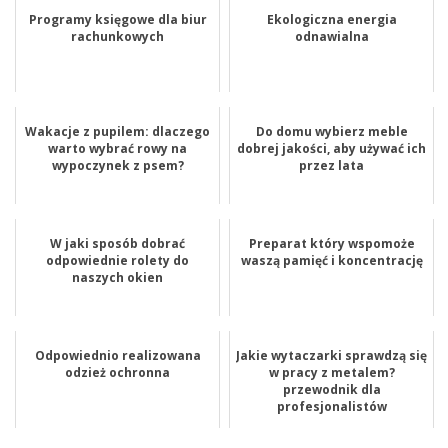
Programy księgowe dla biur
Ekologiczna energia
rachunkowych
odnawialna
Wakacje z pupilem: dlaczego
Do domu wybierz meble
warto wybrać rowy na
dobrej jakości, aby używać ich
wypoczynek z psem?
przez lata
W jaki sposób dobrać
Preparat który wspomoże
odpowiednie rolety do
waszą pamięć i koncentrację
naszych okien
Odpowiednio realizowana
Jakie wytaczarki sprawdzą się
odzież ochronna
w pracy z metalem?
przewodnik dla
profesjonalistów