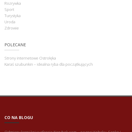
Rozrywka
Sport
Turystyka
Uroda
Zdrowie
POLECANE
Strony internetowe Ostrołęka
Karaś szubunkin – idealna ryba dla początkujących
CO NA BLOGU