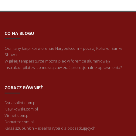
CO NA BLOGU
Odmiany karpi koi w ofercie Narybek.com – poznaj Kohaku, Sanke i
Showa
W jakiej temperaturze można piec w foremce aluminiowej?
Instruktor pilates: co muszą zawierać profesjonalne uprawnienia?
ZOBACZ RÓWNIEŻ
Dynasplint.com.pl
Klawikowski.com.pl
Virmet.com.pl
Domatex.com.pl
Karaś szubunkin – idealna ryba dla początkujących