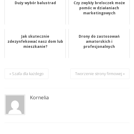
Duży wybór balustrad
Czy zwykły breloczek może
pomóc w działaniach
marketingowych
Jak skutecznie
Drony do zastosowań
zdezynfekować nasz dom lub
amatorskich i
mieszkanie?
profesjonalnych
« Szafa dla każdego
Tworzenie strony firmowej »
Kornelia