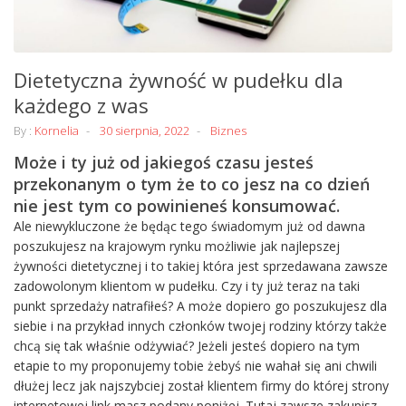
Dietetyczna żywność w pudełku dla
każdego z was
By :
Kornelia
30 sierpnia, 2022
Biznes
Może i ty już od jakiegoś czasu jesteś
przekonanym o tym że to co jesz na co dzień
nie jest tym co powinieneś konsumować.
Ale niewykluczone że będąc tego świadomym już od dawna
poszukujesz na krajowym rynku możliwie jak najlepszej
żywności dietetycznej i to takiej która jest sprzedawana zawsze
zadowolonym klientom w pudełku. Czy i ty już teraz na taki
punkt sprzedaży natrafiłeś? A może dopiero go poszukujesz dla
siebie i na przykład innych członków twojej rodziny którzy także
chcą się tak właśnie odżywiać? Jeżeli jesteś dopiero na tym
etapie to my proponujemy tobie żebyś nie wahał się ani chwili
dłużej lecz jak najszybciej został klientem firmy do której strony
internetowej link masz podany poniżej. Tutaj zawsze zakupisz