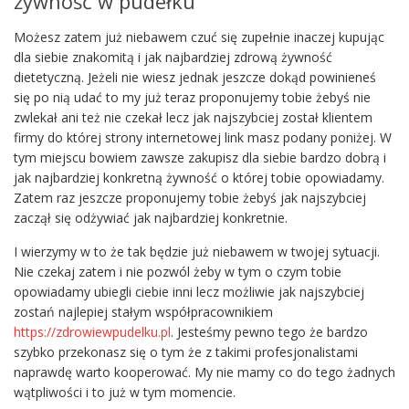
żywność w pudełku
Możesz zatem już niebawem czuć się zupełnie inaczej kupując
dla siebie znakomitą i jak najbardziej zdrową żywność
dietetyczną. Jeżeli nie wiesz jednak jeszcze dokąd powinieneś
się po nią udać to my już teraz proponujemy tobie żebyś nie
zwlekał ani też nie czekał lecz jak najszybciej został klientem
firmy do której strony internetowej link masz podany poniżej. W
tym miejscu bowiem zawsze zakupisz dla siebie bardzo dobrą i
jak najbardziej konkretną żywność o której tobie opowiadamy.
Zatem raz jeszcze proponujemy tobie żebyś jak najszybciej
zaczął się odżywiać jak najbardziej konkretnie.
I wierzymy w to że tak będzie już niebawem w twojej sytuacji.
Nie czekaj zatem i nie pozwól żeby w tym o czym tobie
opowiadamy ubiegli ciebie inni lecz możliwie jak najszybciej
zostań najlepiej stałym współpracownikiem
https://zdrowiewpudelku.pl
. Jesteśmy pewno tego że bardzo
szybko przekonasz się o tym że z takimi profesjonalistami
naprawdę warto kooperować. My nie mamy co do tego żadnych
wątpliwości i to już w tym momencie.