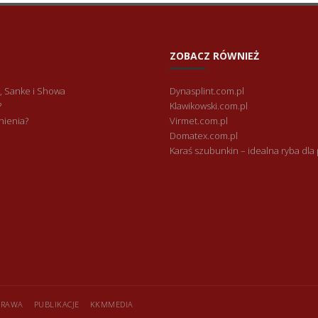
ZOBACZ RÓWNIEŻ
, Sanke i Showa
Dynasplint.com.pl
?
Klawikowski.com.pl
nienia?
Virmet.com.pl
Domatex.com.pl
Karaś szubunkin – idealna ryba dla
APRAWA
PUBLIKACJE
KKMMEDIA