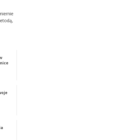
miernie
etodą,
ów
nice
woje
ia