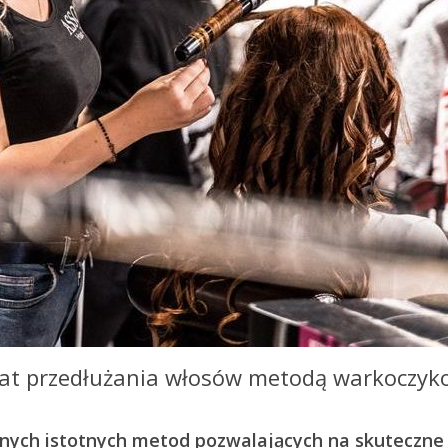
mat przedłużania włosów metodą warkoczyk
innych istotnych metod pozwalających na skuteczne