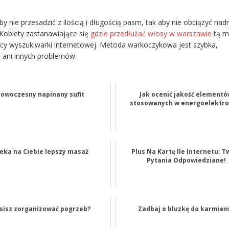
 nie przesadzić z ilością i długością pasm, tak aby nie obciążyć nad
 Kobiety zastanawiające się
gdzie przedłużać włosy w warszawie
tą m
y wyszukiwarki internetowej. Metoda warkoczykowa jest szybka,
 ani innych problemów.
owoczesny napinany sufit
Jak ocenić jakość element
stosowanych w energoelektro
eka na Ciebie lepszy masaż
Plus Na Kartę Ile Internetu: T
Pytania Odpowiedziane!
sisz zorganizować pogrzeb?
Zadbaj o bluzkę do karmien