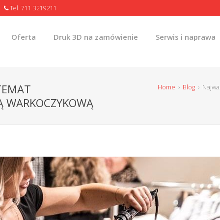
Tel. 711 3219211
Oferta
Druk 3D na zamówienie
Serwis i naprawa
 TEMAT
Home
›
Blog
›
Najwa
Ą WARKOCZYKOWĄ