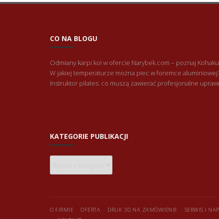
CO NA BLOGU
Odmiany karpi koi w ofercie Narybek.com – poznaj Kohaku
W jakiej temperaturze można piec w foremce aluminiowej
Instruktor pilates: co muszą zawierać profesjonalne upraw
KATEGORIE PUBLIKACJI
Kategorie
publikacji
O FIRMIE
OFERTA
DRUK 3D NA ZAMÓWIENIE
SERWIS I N