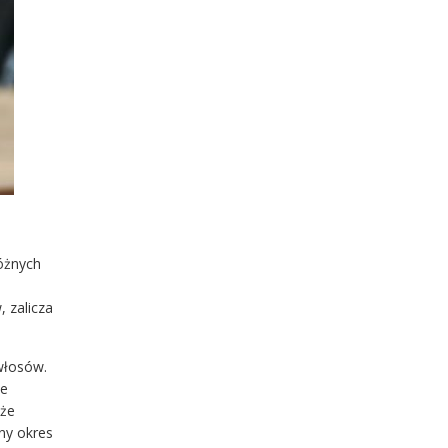
óżnych
 zalicza
włosów.
ie
 że
ny okres