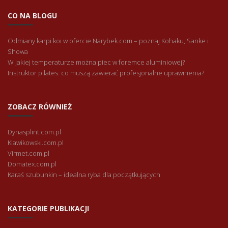
CO NA BLOGU
Odmiany karpi koi w ofercie Narybek.com – poznaj Kohaku, Sanke i
Showa
W jakiej temperaturze można piec w foremce aluminiowej?
Instruktor pilates: co muszą zawierać profesjonalne uprawnienia?
ZOBACZ RÓWNIEŻ
Dynasplint.com.pl
Klawikowski.com.pl
Virmet.com.pl
Domatex.com.pl
Karaś szubunkin – idealna ryba dla początkujących
KATEGORIE PUBLIKACJI