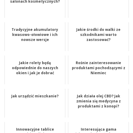
salonach kosmetycznych?
Tradycyjne akumulatory
Jakie środki do walki ze
kwasowo-ołowiowe i ich
szkodnikami warto
nowsze wersje
zastosować?
Jakie rolety będą
Rośnie zainteresowanie
odpowiednie do naszych
produktami pochodzącymi z
okien i jak je dobrać
Niemiec
Jak urządzić mieszkanie?
Jak działa olej CBD? Jak
zmienia się medycyna z
produktami z konopi?
Innowacyjne tablice
Interesująca gama