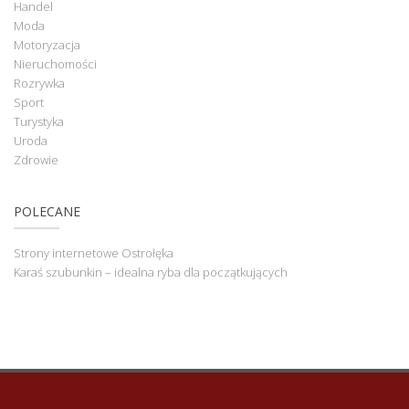
Handel
Moda
Motoryzacja
Nieruchomości
Rozrywka
Sport
Turystyka
Uroda
Zdrowie
POLECANE
Strony internetowe Ostrołęka
Karaś szubunkin – idealna ryba dla początkujących