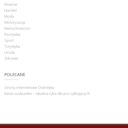
Finanse
Handel
Moda
Motoryzacja
Nieruchomości
Rozrywka
Sport
Turystyka
Uroda
Zdrowie
POLECANE
Strony internetowe Ostrołęka
Karaś szubunkin – idealna ryba dla początkujących