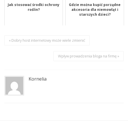
Jak stosować środki ochrony
Gdzie można kupić porządne
roślin?
akcesoria dla niemowląt i
starszych dzieci?
« Dobry host internetowy może wiele zmienić
Wpływ prowadzenia bloga na firmę »
Kornelia