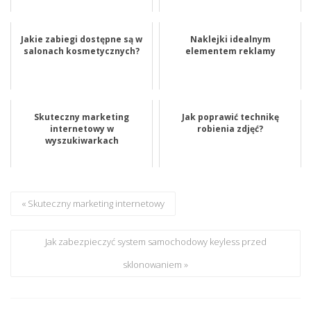
Jakie zabiegi dostępne są w
Naklejki idealnym
salonach kosmetycznych?
elementem reklamy
Skuteczny marketing
Jak poprawić technikę
internetowy w
robienia zdjęć?
wyszukiwarkach
« Skuteczny marketing internetowy
Jak zabezpieczyć system samochodowy keyless przed
sklonowaniem »