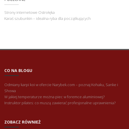
Strony internetowe Ostrołęka
Karaś szubunkin – idealna ryba dla początkujących
CO NA BLOGU
Odmiany karpi koi w ofercie Narybek.com – poznaj Kohaku, Sanke i
Showa
W jakiej temperaturze można piec w foremce aluminiowej?
Instruktor pilates: co muszą zawierać profesjonalne uprawnienia?
ZOBACZ RÓWNIEŻ