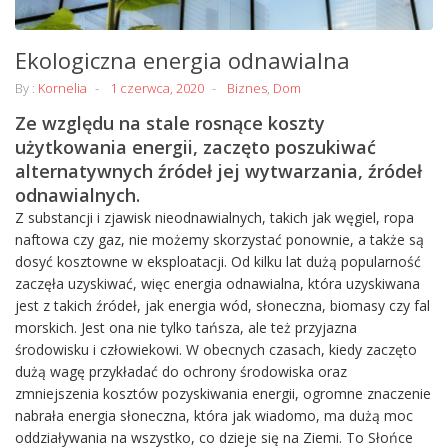
Ekologiczna energia odnawialna
By :
Kornelia
1 czerwca, 2020
Biznes
,
Dom
Ze względu na stale rosnące koszty
użytkowania energii, zaczęto poszukiwać
alternatywnych źródeł jej wytwarzania, źródeł
odnawialnych.
Z substancji i zjawisk nieodnawialnych, takich jak węgiel, ropa
naftowa czy gaz, nie możemy skorzystać ponownie, a także są
dosyć kosztowne w eksploatacji. Od kilku lat dużą popularność
zaczęła uzyskiwać, więc energia odnawialna, która uzyskiwana
jest z takich źródeł, jak energia wód, słoneczna, biomasy czy fal
morskich. Jest ona nie tylko tańsza, ale też przyjazna
środowisku i człowiekowi. W obecnych czasach, kiedy zaczęto
dużą wagę przykładać do ochrony środowiska oraz
zmniejszenia kosztów pozyskiwania energii, ogromne znaczenie
nabrała energia słoneczna, która jak wiadomo, ma dużą moc
oddziaływania na wszystko, co dzieje się na Ziemi. To Słońce