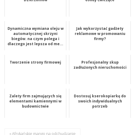
Dynamiczna wymiana oleju w
Jak wykorzystać gadżety
automatycznej skrzyni
reklamowe w promowaniu
biegów. na czym polega i
firmy?
dlaczego jest lepsza od me...
Tworzenie strony firmowej
Profesjonalny skup
zadłużonych nieruchomości
Zalety firm zajmujących się
Dostosuj kserokopiarkę do
elementami kamiennymi w
swoich indywidualnych
budownictwie
potrzeb
« Afrykańskie mango na odchudzanie