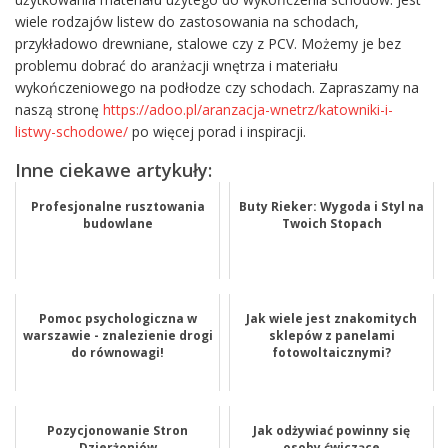
wiele rodzajów listew do zastosowania na schodach,
przykładowo drewniane, stalowe czy z PCV. Możemy je bez
problemu dobrać do aranżacji wnętrza i materiału
wykończeniowego na podłodze czy schodach. Zapraszamy na
naszą stronę
https://adoo.pl/aranzacja-wnetrz/katowniki-i-
listwy-schodowe/
po więcej porad i inspiracji.
Inne ciekawe artykuły:
Profesjonalne rusztowania
Buty Rieker: Wygoda i Styl na
budowlane
Twoich Stopach
Pomoc psychologiczna w
Jak wiele jest znakomitych
warszawie - znalezienie drogi
sklepów z panelami
do równowagi!
fotowoltaicznymi?
Pozycjonowanie Stron
Jak odżywiać powinny się
Dzierżoniów
osoby ćwiczące