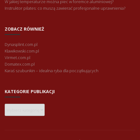
W jakiej temperaturze można piec w foremce aluminiowej?
Instruktor pilates: co muszą zawierać profesjonalne uprawnienia?
ZOBACZ RÓWNIEŻ
Dynasplint.com.pl
Klawikowski.com.pl
Virmet.com.pl
Domatex.com.pl
Karaś szubunkin – idealna ryba dla początkujących
KATEGORIE PUBLIKACJI
Kategorie
publikacji