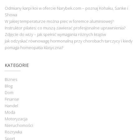
Odmiany karpi koi w ofercie Narybek.com – poznaj Kohaku, Sanke i
Showa
W jakiej temperaturze można piec w foremce aluminiowej?
Instruktor pilates: co muszą zawierać profesjonalne uprawnienia?
Zdjęcie do wizy – jak spełnić wymagania różnych krajów
Jak odzyskać równowagę hormonalną przy chorobach tarczycy i kiedy
pomaga homeopatia klasyczna?
KATEGORIE
Biznes
Blog
Dom
Finanse
Handel
Moda
Motoryzacja
Nieruchomości
Rozrywka
Sport