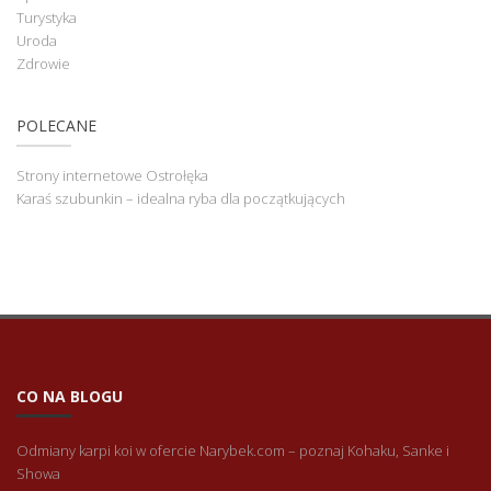
Turystyka
Uroda
Zdrowie
POLECANE
Strony internetowe Ostrołęka
Karaś szubunkin – idealna ryba dla początkujących
CO NA BLOGU
Odmiany karpi koi w ofercie Narybek.com – poznaj Kohaku, Sanke i
Showa