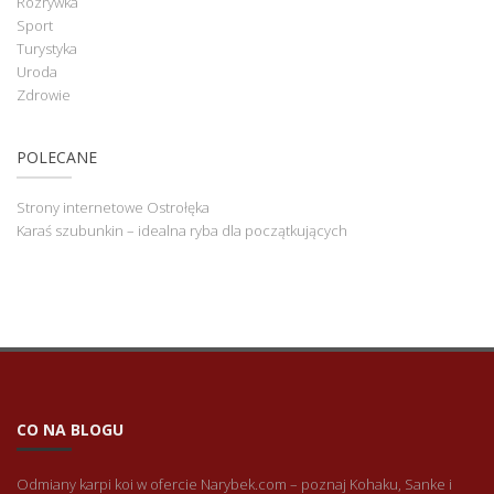
Rozrywka
Sport
Turystyka
Uroda
Zdrowie
POLECANE
Strony internetowe Ostrołęka
Karaś szubunkin – idealna ryba dla początkujących
CO NA BLOGU
Odmiany karpi koi w ofercie Narybek.com – poznaj Kohaku, Sanke i