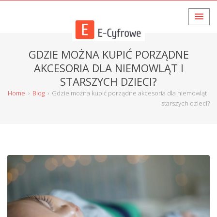
GDZIE MOŻNA KUPIĆ PORZĄDNE
AKCESORIA DLA NIEMOWLĄT I
STARSZYCH DZIECI?
Home
›
Blog
›
Gdzie można kupić porządne akcesoria dla niemowląt i
starszych dzieci?