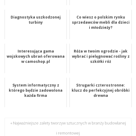
Diagnostyka uszkodzonej
Co wiesz o polskim rynku
turbiny
sprzedawców mebli dla dzieci
i młodzieży?
Interesująca gama
Róża w twoim ogrodzie - jak
wojskowych ubrań oferowana
wybrać i pielęgnować rośliny z
w camoshop.pl
szkółki róż
System informatyczny z
Strugarki czterostronne:
którego będzie zadowolona
klucz do perfekcyjnej obróbki
każda firma
drewna
« Najważniejsze zalety tworzyw sztucznych w branży budowlanej
i remontowej