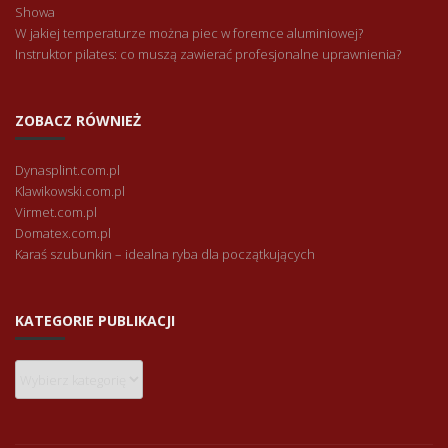
Showa
W jakiej temperaturze można piec w foremce aluminiowej?
Instruktor pilates: co muszą zawierać profesjonalne uprawnienia?
ZOBACZ RÓWNIEŻ
Dynasplint.com.pl
Klawikowski.com.pl
Virmet.com.pl
Domatex.com.pl
Karaś szubunkin – idealna ryba dla początkujących
KATEGORIE PUBLIKACJI
Kategorie
publikacji