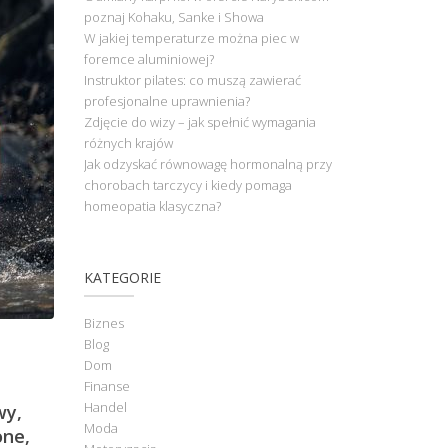
poznaj Kohaku, Sanke i Showa
W jakiej temperaturze można piec w
foremce aluminiowej?
Instruktor pilates: co muszą zawierać
profesjonalne uprawnienia?
Zdjęcie do wizy – jak spełnić wymagania
różnych krajów
Jak odzyskać równowagę hormonalną przy
chorobach tarczycy i kiedy pomaga
homeopatia klasyczna?
KATEGORIE
Biznes
Blog
Dom
Finanse
Handel
wy,
Moda
one,