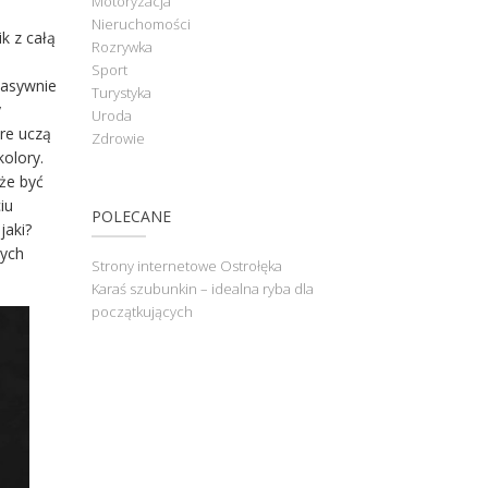
Motoryzacja
Nieruchomości
k z całą
Rozrywka
Sport
masywnie
Turystyka
y
Uroda
óre uczą
Zdrowie
olory.
że być
iu
POLECANE
jaki?
nych
Strony internetowe Ostrołęka
Karaś szubunkin – idealna ryba dla
początkujących