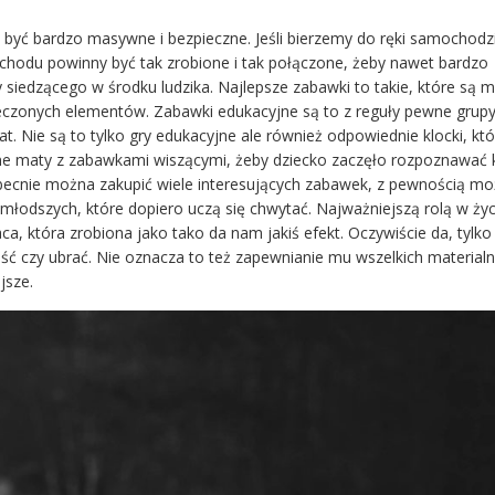
być bardzo masywne i bezpieczne. Jeśli bierzemy do ręki samochodzi
chodu powinny być tak zrobione i tak połączone, żeby nawet bardzo
y siedzącego w środku ludzika. Najlepsze zabawki to takie, które są 
pieczonych elementów. Zabawki edukacyjne są to z reguły pewne grup
t. Nie są to tylko gry edukacyjne ale również odpowiednie klocki, kt
ne maty z zabawkami wiszącymi, żeby dziecko zaczęło rozpoznawać k
Obecnie można zakupić wiele interesujących zabawek, z pewnością mo
młodszych, które dopiero uczą się chwytać. Najważniejszą rolą w życ
a, która zrobiona jako tako da nam jakiś efekt. Oczywiście da, tylko 
ć czy ubrać. Nie oznacza to też zapewnianie mu wszelkich material
jsze.