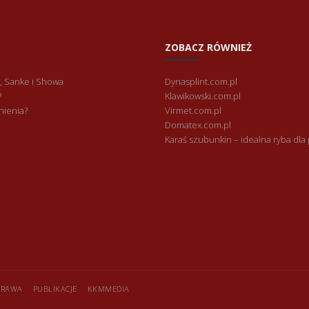
ZOBACZ RÓWNIEŻ
, Sanke i Showa
Dynasplint.com.pl
?
Klawikowski.com.pl
nienia?
Virmet.com.pl
Domatex.com.pl
Karaś szubunkin – idealna ryba dla
APRAWA
PUBLIKACJE
KKMMEDIA