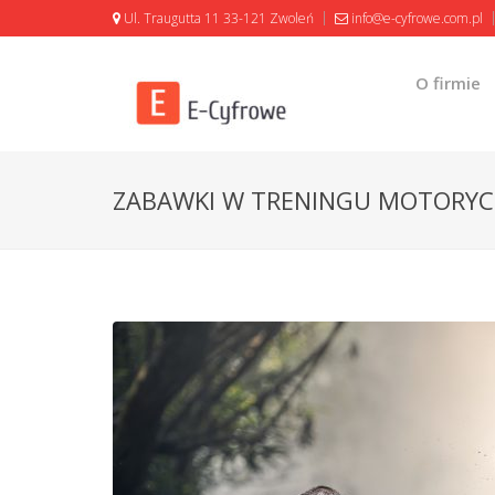
Ul. Traugutta 11 33-121 Zwoleń
info@e-cyfrowe.com.pl
O firmie
ZABAWKI W TRENINGU MOTORYC