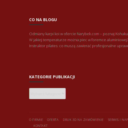
CO NA BLOGU
Odmiany karpi koi w ofercie Narybek.com – poznaj Kohaku
W jakiej temperaturze można piec w foremce aluminiowej
Instruktor pilates: co muszą zawierać profesjonalne upraw
KATEGORIE PUBLIKACJI
Kategorie
publikacji
O FIRMIE
OFERTA
DRUK 3D NA ZAMÓWIENIE
SERWIS I N
KONTAKT