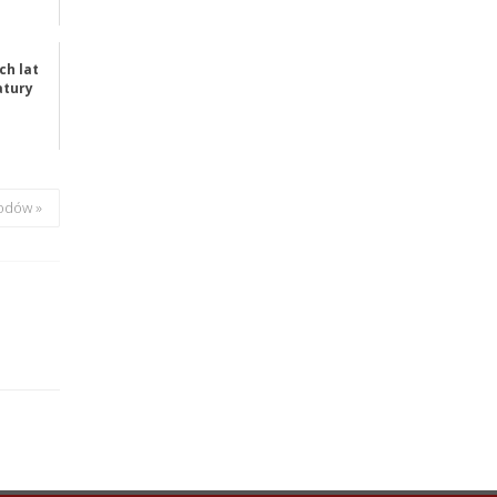
ch lat
atury
odów »