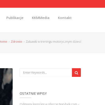
Publikacje
KKMMedia
Kontakt
Home
›
Zdrowie
›
Zabawki w treningu motorycznym dzieci
OSTATNIE WPISY
Odmiany karpi koi w ofercie Narybek.com –