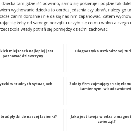
 dziecka tam gdzie iść powinno, samo się pokieruje i pójdzie tak dale
owiem wychowanie dziecka to oprócz jedzenia czy ubrań, należy go u
szcze zanim dorośnie i nie da się nad nim zapanować. Zatem wycho
ając się żeby od samego początku uczyło się co mu wolno a czego ni
przedszkola wtedy potrafi się pomiędzy dziećmi zachować.
kich miejscach najlepiej jest
Diagnostyka uszkodzonej tur
poznawać dziewczyny
yczki w trudnych sytuacjach
Zalety firm zajmujących się ele
kamiennymi w budownictw
obrać płytki do naszej łazienki?
Jaka jest twoja wiedza o magnet
zwierząt?