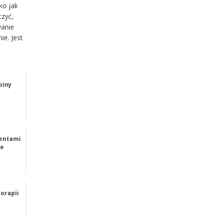
ko jak
czyć,
wanie
e. Jest
biny
mentami
ie
orapii