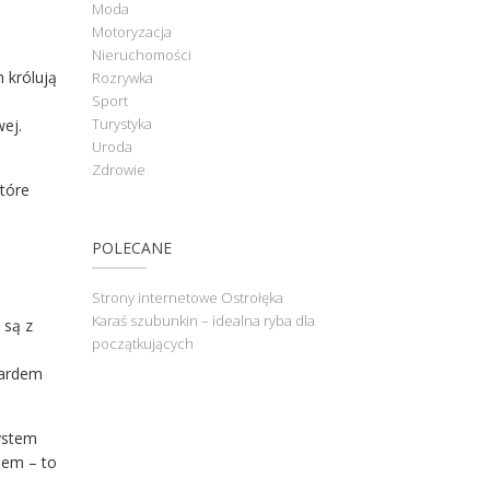
Moda
Motoryzacja
Nieruchomości
 królują
Rozrywka
Sport
Turystyka
ej.
Uroda
Zdrowie
które
POLECANE
Strony internetowe Ostrołęka
Karaś szubunkin – idealna ryba dla
 są z
początkujących
dardem
system
sem – to