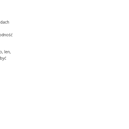
ndach
godność
, len,
 być