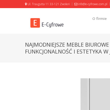
Ul. Traugutta 11 33-121 Zwoleń
info@e-cyfrowe.com.pl
O firmie
NAJMODNIEJSZE MEBLE BIUROWE 
FUNKCJONALNOŚĆ I ESTETYKA W