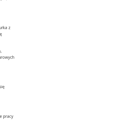
urka z
ę
,
iurowych
się
e pracy