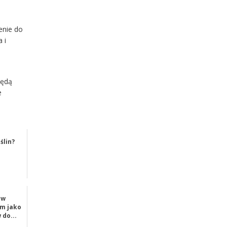
enie do
 i
będą
e
ślin?
 w
m jako
 do...