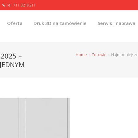
Tel. 711 3219211
Oferta
Druk 3D na zamówienie
Serwis i naprawa
2025 –
Home
›
Zdrowie
›
Najmodniejsze
 JEDNYM