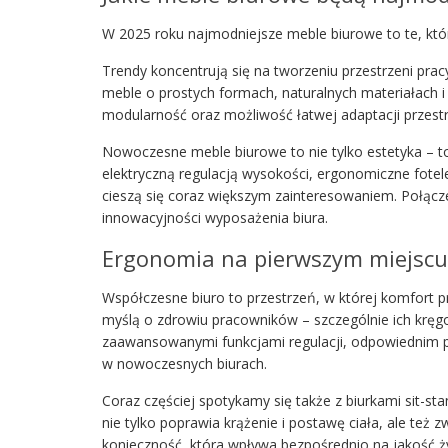
W 2025 roku najmodniejsze meble biurowe to te, któ
Trendy koncentrują się na tworzeniu przestrzeni pracy
meble o prostych formach, naturalnych materiałach i
modularność oraz możliwość łatwej adaptacji przestr
Nowoczesne meble biurowe to nie tylko estetyka – t
elektryczną regulacją wysokości, ergonomiczne fotele
cieszą się coraz większym zainteresowaniem. Połączen
innowacyjności wyposażenia biura.
Ergonomia na pierwszym miejscu
Współczesne biuro to przestrzeń, w której komfort 
myślą o zdrowiu pracowników – szczególnie ich krę
zaawansowanymi funkcjami regulacji, odpowiednim 
w nowoczesnych biurach.
Coraz częściej spotykamy się także z biurkami sit-st
nie tylko poprawia krążenie i postawę ciała, ale też
konieczność, która wpływa bezpośrednio na jakość 