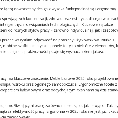
re łączą nowoczesny design z wysoką funkcjonalnością i ergonomią.
 sprzyjających koncentracji, zdrowiu oraz estetyce, dlatego w biurach
 inteligentnych rozwiązaniach technologicznych. Kluczowe są także
zeni do różnych stylów pracy – zarówno indywidualnej, jak i zespołow
o przede wszystkim odpowiedź na potrzeby użytkowników. Biurka z
, mobilne szafki i akustyczne panele to tylko niektóre z elementów, 
ie designu z praktycznością staje się wyznacznikiem jakości i
pracy ma kluczowe znaczenie. Meble biurowe 2025 roku projektowane
gosłupa, wzroku oraz ogólnego samopoczucia. Ergonomiczne fotele z
podparciem lędźwiowym oraz oddychającymi tkaninami są dziś stan
and, umożliwiającymi pracę zarówno na siedząco, jak i stojąco. Taki 
 zwiększa efektywność pracy. Ergonomia w 2025 roku nie jest już luksu
życia zawodowego.