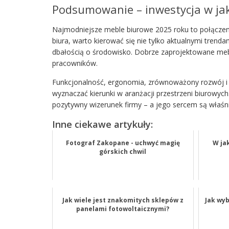
Podsumowanie – inwestycja w jak
Najmodniejsze meble biurowe 2025 roku to połączenie
biura, warto kierować się nie tylko aktualnymi tren
dbałością o środowisko. Dobrze zaprojektowane mebl
pracowników.
Funkcjonalność, ergonomia, zrównoważony rozwój i 
wyznaczać kierunki w aranżacji przestrzeni biurowych.
pozytywny wizerunek firmy – a jego sercem są właśn
Inne ciekawe artykuły:
Fotograf Zakopane - uchwyć magię
W ja
górskich chwil
Jak wiele jest znakomitych sklepów z
Jak wyb
panelami fotowoltaicznymi?