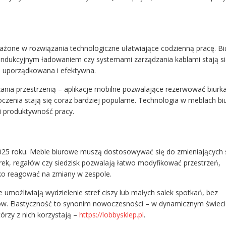
one w rozwiązania technologiczne ułatwiające codzienną pracę. Bi
ndukcyjnym ładowaniem czy systemami zarządzania kablami stają si
ej uporządkowana i efektywna.
ania przestrzenią – aplikacje mobilne pozwalające rezerwować biurka
czenia stają się coraz bardziej popularne. Technologia w meblach b
 i produktywność pracy.
 2025 roku. Meble biurowe muszą dostosowywać się do zmieniających 
rek, regałów czy siedzisk pozwalają łatwo modyfikować przestrzeń,
bko reagować na zmiany w zespole.
umożliwiają wydzielenie stref ciszy lub małych salek spotkań, bez
w. Elastyczność to synonim nowoczesności – w dynamicznym świeci
órzy z nich korzystają –
https://lobbysklep.pl
.